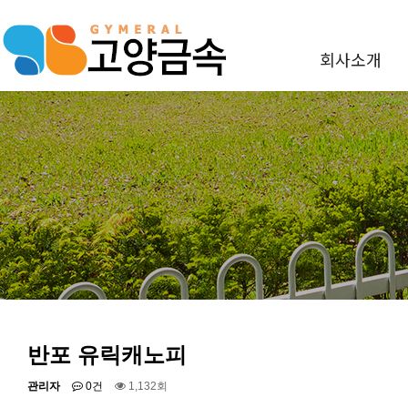
회사소개
반포 유릭캐노피
관리자
0건
1,132회