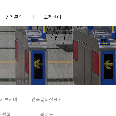
견적문의
고객센터
거보관대
건축물외장공사
조형물
볼라드