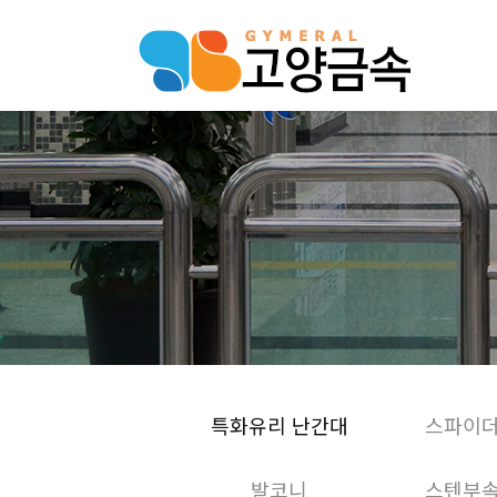
특화유리 난간대
스파이
발코니
스텐부