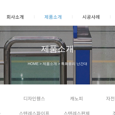
회사소개
제품소개
시공사례
제품소개
HOME
>
제품소개
>
특화유리 난간대
더
디자인휀스
캐노피
자전
속
스텐레스파이프
스텐레스판제