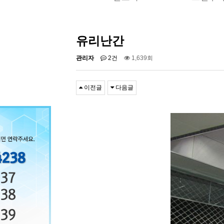
유리난간
관리자
2건
1,639회
이전글
다음글