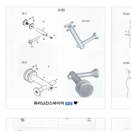
유리난간스파이더
+ 1