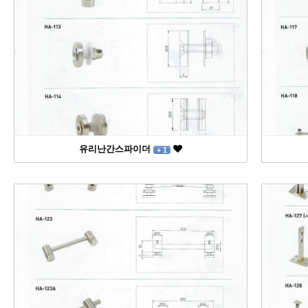
유리난간스파이더
+ 1