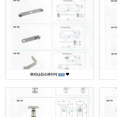
유리난간스파이더
+ 1