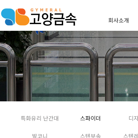
회사소개
특화유리 난간대
스파이더
디
발코니
스텐부속
스텐